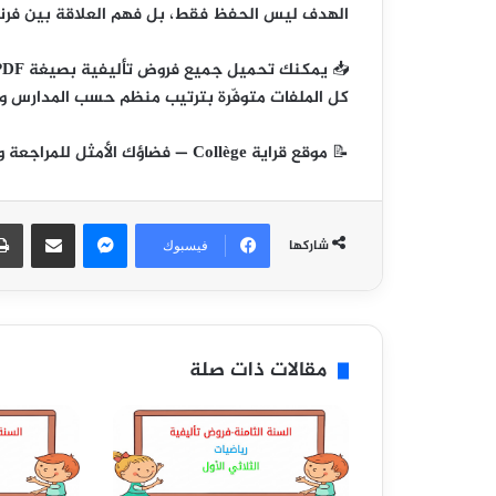
الهدف ليس الحفظ فقط، بل
فهم العلاقة بين فرن
📥
يمكنك تحميل جميع فروض تأليفية بصيغة PDF من قائمة الفروض المصاحبة لهذا المقال 👇
كل الملفات متوفّرة بترتيب منظم حسب المدارس وال
📝
موقع قراية Collège
— فضاؤك الأمثل للمراجعة وا
ماسنجر
مشاركة عبر البريد
شاركها
فيسبوك
مقالات ذات صلة