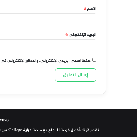
*
الاسم
*
البريد الإلكتروني
*
احفظ اسمي، بريدي الإلكتروني، والموقع الإلكتروني في 
2026 | فروض مراقبة وتأليفية سنة سابعة ثامنة وتاسعة أساسي 
تقدّم لابنك أفضل فرصة للنجاح مع منصة قراية College: فروض مراقبة، فروض تأليفية، امتحانات جاهزة، وإصلاحات كاملة لجميع المستويات الإعدادية. كل ما يحتاجه التلميذ للمراجعة موجود في مكان واحد.