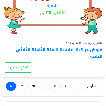
قراية Collège
0
249
فروض مراقبة اعلامية السنة الثامنة الثلاثي
الثاني
تصفح المرجع »
« الأولى
...
«
8
9
10
11
12