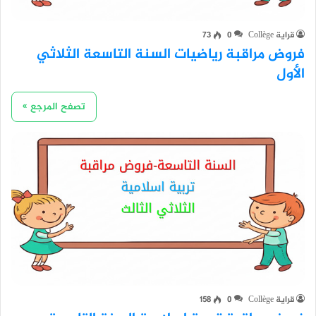
قراية Collège
0
73
فروض مراقبة رياضيات السنة التاسعة الثلاثي
الأول
تصفح المرجع »
قراية Collège
0
158