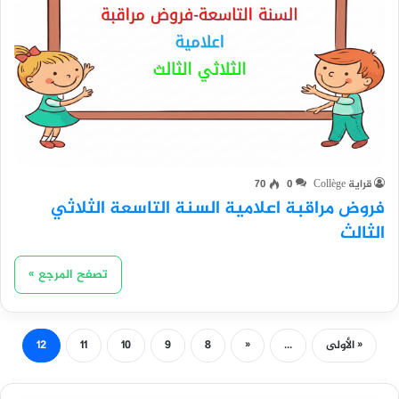
قراية Collège
0
70
فروض مراقبة اعلامية السنة التاسعة الثلاثي
الثالث
تصفح المرجع »
« الأولى
...
«
8
9
10
11
12