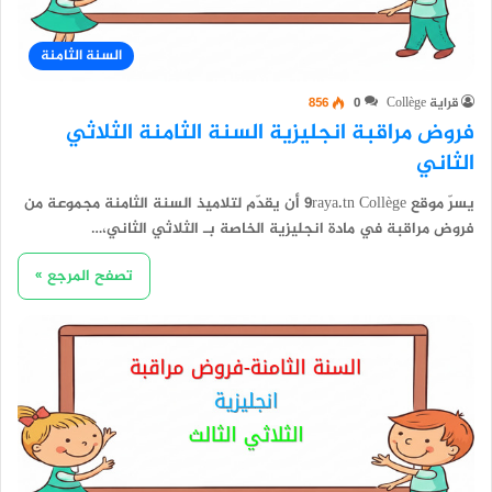
السنة الثامنة
قراية Collège
0
856
فروض مراقبة انجليزية السنة الثامنة الثلاثي
الثاني
يسرّ موقع 9raya.tn Collège أن يقدّم لتلاميذ السنة الثامنة مجموعة من
فروض مراقبة في مادة انجليزية الخاصة بـ الثلاثي الثاني،…
تصفح المرجع »