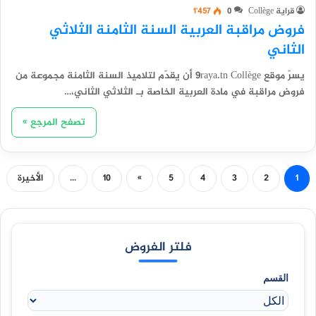
قراية Collège
0
1٬457
فروض مراقبة العربية السنة الثامنة الثلاثي
الثاني
يسرّ موقع 9raya.tn Collège أن يقدّم لتلاميذ السنة الثامنة مجموعة من
فروض مراقبة في مادة العربية الخاصة بـ الثلاثي الثاني،…
تصفح المرجع »
1
2
3
4
5
»
10
...
الأخيرة
فلتر الفروض
القسم