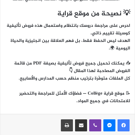
💡 نصيحة من موقع قراية
احرص على مراجعة دروسك بانتظام واستعمال هذه فروض تأليفية
كوسيلة تقييم ذاتي.
الهدف ليس الحفظ فقط، بل
فهم العلاقة بين انجليزية والحياة
اليومية
🌍.
📥
يمكنك تحميل جميع فروض تأليفية بصيغة PDF من قائمة
الفروض المصاحبة لهذا المقال 👇
كل الملفات متوفّرة بترتيب منظم حسب المدارس والأسابيع.
📝
موقع قراية Collège
— فضاؤك الأمثل للمراجعة والتحضير
للامتحانات في جميع المواد.
ڤايبر
مشاركة عبر البريد
طباعة