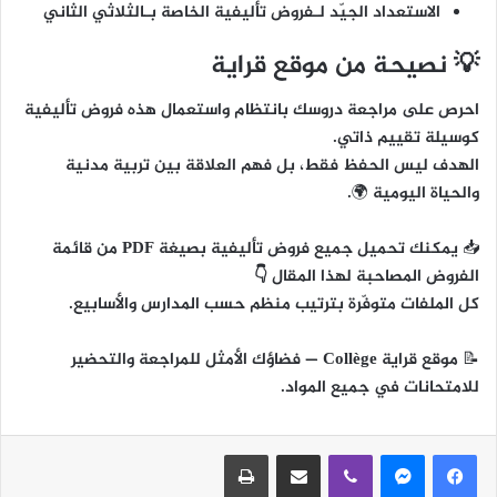
الاستعداد الجيّد لـفروض تأليفية الخاصة بـالثلاثي الثاني
💡 نصيحة من موقع قراية
احرص على مراجعة دروسك بانتظام واستعمال هذه فروض تأليفية
كوسيلة تقييم ذاتي.
الهدف ليس الحفظ فقط، بل
فهم العلاقة بين تربية مدنية
والحياة اليومية
🌍.
📥
يمكنك تحميل جميع فروض تأليفية بصيغة PDF من قائمة
الفروض المصاحبة لهذا المقال 👇
كل الملفات متوفّرة بترتيب منظم حسب المدارس والأسابيع.
📝
موقع قراية Collège
— فضاؤك الأمثل للمراجعة والتحضير
للامتحانات في جميع المواد.
ڤايبر
مشاركة عبر البريد
طباعة