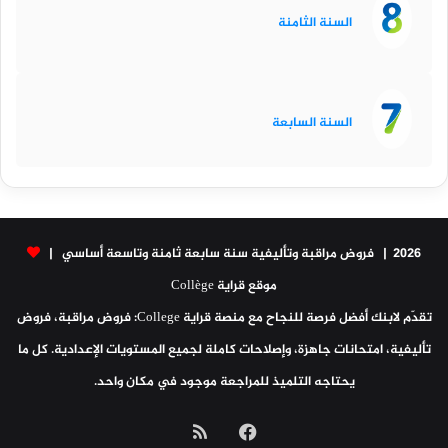
السنة الثامنة
السنة السابعة
2026 | فروض مراقبة وتأليفية سنة سابعة ثامنة وتاسعة أساسي |
موقع قراية Collège
تقدّم لابنك أفضل فرصة للنجاح مع منصة قراية College: فروض مراقبة، فروض
تأليفية، امتحانات جاهزة، وإصلاحات كاملة لجميع المستويات الإعدادية. كل ما
يحتاجه التلميذ للمراجعة موجود في مكان واحد.
فيسبوك
ملخص