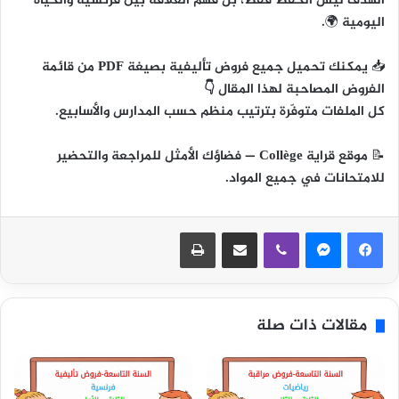
الهدف ليس الحفظ فقط، بل
فهم العلاقة بين فرنسية والحياة
اليومية
🌍.
📥
يمكنك تحميل جميع فروض تأليفية بصيغة PDF من قائمة
الفروض المصاحبة لهذا المقال 👇
كل الملفات متوفّرة بترتيب منظم حسب المدارس والأسابيع.
📝
موقع قراية Collège
— فضاؤك الأمثل للمراجعة والتحضير
للامتحانات في جميع المواد.
ڤايبر
مشاركة عبر البريد
طباعة
مقالات ذات صلة