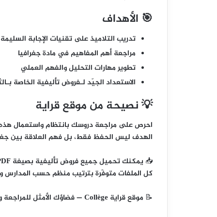
🎯 الأهداف
تدريب التلاميذ على تقنيات الإجابة السليمة
مراجعة أهم المفاهيم في مادة جغرافيا
تطوير مهارات التحليل والفهم العملي
الاستعداد الجيّد لـفروض تأليفية الخاصة بـالث
💡 نصيحة من موقع قراية
احرص على مراجعة دروسك بانتظام واستعمال هذه 
الهدف ليس الحفظ فقط، بل
فهم العلاقة بين جغرا
📥
يمكنك تحميل جميع فروض تأليفية بصيغة PDF من قائمة الفروض المصاحبة لهذا المقال 👇
كل الملفات متوفّرة بترتيب منظم حسب المدارس وال
📝
موقع قراية Collège
— فضاؤك الأمثل للمراجعة وا