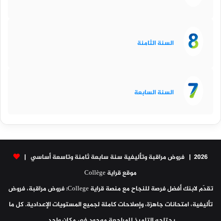
السنة الثامنة
السنة السابعة
2026 | فروض مراقبة وتأليفية سنة سابعة ثامنة وتاسعة أساسي |
موقع قراية Collège
تقدّم لابنك أفضل فرصة للنجاح مع منصة قراية College: فروض مراقبة، فروض
تأليفية، امتحانات جاهزة، وإصلاحات كاملة لجميع المستويات الإعدادية. كل ما
يحتاجه التلميذ للمراجعة موجود في مكان واحد.