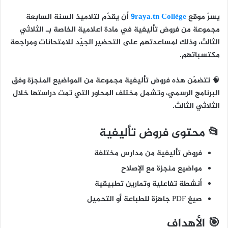
يسرّ موقع
9raya.tn Collège
أن يقدّم لتلاميذ
السنة السابعة
مجموعة من
فروض تأليفية في مادة اعلامية
الخاصة بـ
الثلاثي
الثالث
، وذلك لمساعدتهم على التحضير الجيّد للامتحانات ومراجعة
مكتسباتهم.
🧠 تتضمّن هذه فروض تأليفية مجموعة من المواضيع المنجزة وفق
البرنامج الرسمي، وتشمل مختلف المحاور التي تمت دراستها خلال
الثلاثي الثالث.
📂 محتوى فروض تأليفية
فروض تأليفية من مدارس مختلفة
مواضيع منجزة مع الإصلاح
أنشطة تفاعلية وتمارين تطبيقية
صيغ PDF جاهزة للطباعة أو التحميل
🎯 الأهداف