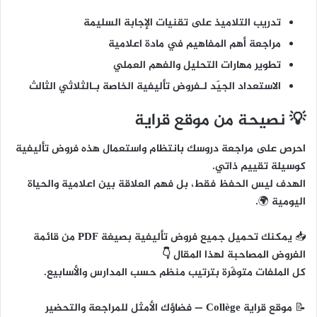
تدريب التلاميذ على تقنيات الإجابة السليمة
مراجعة أهم المفاهيم في مادة اعلامية
تطوير مهارات التحليل والفهم العملي
الاستعداد الجيّد لـفروض تأليفية الخاصة بـالثلاثي الثالث
💡 نصيحة من موقع قراية
احرص على مراجعة دروسك بانتظام واستعمال هذه فروض تأليفية
كوسيلة تقييم ذاتي.
الهدف ليس الحفظ فقط، بل
فهم العلاقة بين اعلامية والحياة
اليومية
🌍.
📥
يمكنك تحميل جميع فروض تأليفية بصيغة PDF من قائمة
الفروض المصاحبة لهذا المقال 👇
كل الملفات متوفّرة بترتيب منظم حسب المدارس والأسابيع.
📝
موقع قراية Collège
— فضاؤك الأمثل للمراجعة والتحضير