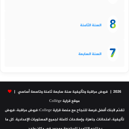
السنة الثامنة
السنة السابعة
2026 | فروض مراقبة وتأليفية سنة سابعة ثامنة وتاسعة أساسي |
موقع قراية Collège
تقدّم لابنك أفضل فرصة للنجاح مع منصة قراية College: فروض مراقبة، فروض
تأليفية، امتحانات جاهزة، وإصلاحات كاملة لجميع المستويات الإعدادية. كل ما
يحتاجه التلميذ للمراجعة موجود في مكان واحد.