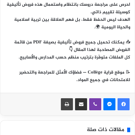
احرص على مراجعة دروسك بانتظام واستعمال هذه فروض تأليفية
كوسيلة تقييم ذاتي.
الهدف ليس الحفظ فقط، بل
فهم العلاقة بين تربية اسلامية
والحياة اليومية
🌍.
📥
يمكنك تحميل جميع فروض تأليفية بصيغة PDF من قائمة
الفروض المصاحبة لهذا المقال 👇
كل الملفات متوفّرة بترتيب منظم حسب المدارس والأسابيع.
📝
موقع قراية Collège
— فضاؤك الأمثل للمراجعة والتحضير
للامتحانات في جميع المواد.
ڤايبر
مشاركة عبر البريد
طباعة
مقالات ذات صلة