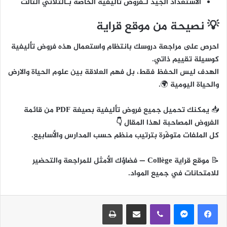
الاستعداد الجيّد لـفروض تأليفية الخاصة بـالثلاثي الثالث
💡 نصيحة من موقع قراية
احرص على مراجعة دروسك بانتظام واستعمال هذه فروض تأليفية
كوسيلة تقييم ذاتي.
الهدف ليس الحفظ فقط، بل
فهم العلاقة بين علوم الحياة والارض
والحياة اليومية
🌍.
📥
يمكنك تحميل جميع فروض تأليفية بصيغة PDF من قائمة
الفروض المصاحبة لهذا المقال 👇
كل الملفات متوفّرة بترتيب منظم حسب المدارس والأسابيع.
📝
موقع قراية Collège
— فضاؤك الأمثل للمراجعة والتحضير
للامتحانات في جميع المواد.
ڤايبر
مشاركة عبر البريد
طباعة