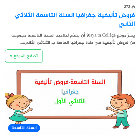
272
فروض تأليفية جغرافيا السنة التاسعة الثلاثي
الثاني
يسرّ موقع 9raya.tn Collège أن يقدّم لتلاميذ السنة التاسعة مجموعة
من فروض تأليفية في مادة جغرافيا الخاصة بـ الثلاثي الثاني،…
تصفح المرجع »
السنة التاسعة