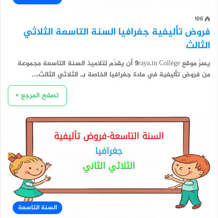
106
فروض تأليفية جغرافيا السنة التاسعة الثلاثي
الثالث
يسرّ موقع 9raya.tn Collège أن يقدّم لتلاميذ السنة التاسعة مجموعة
من فروض تأليفية في مادة جغرافيا الخاصة بـ الثلاثي الثالث،…
تصفح المرجع »
السنة التاسعة