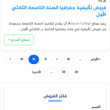
152
فروض تأليفية جغرافيا السنة التاسعة الثلاثي
الأول
يسرّ موقع 9raya.tn Collège أن يقدّم لتلاميذ السنة التاسعة مجموعة
من فروض تأليفية في مادة جغرافيا الخاصة بـ الثلاثي الأول،…
تصفح المرجع »
« الأولى
...
10
«
17
18
19
»
20
30
...
الأخيرة
فلتر الفروض
القسم