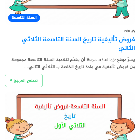
السنة التاسعة
280
فروض تأليفية تاريخ السنة التاسعة الثلاثي
الثاني
يسرّ موقع 9raya.tn Collège أن يقدّم لتلاميذ السنة التاسعة مجموعة
من فروض تأليفية في مادة تاريخ الخاصة بـ الثلاثي الثاني،…
تصفح المرجع »