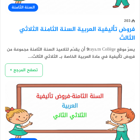
السنة الثامنة
203
فروض تأليفية العربية السنة الثامنة الثلاثي
الثالث
يسرّ موقع 9raya.tn Collège أن يقدّم لتلاميذ السنة الثامنة مجموعة من
فروض تأليفية في مادة العربية الخاصة بـ الثلاثي الثالث،…
تصفح المرجع »