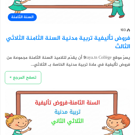
السنة الثامنة
103
فروض تأليفية تربية مدنية السنة الثامنة الثلاثي
الثالث
يسرّ موقع 9raya.tn Collège أن يقدّم لتلاميذ السنة الثامنة مجموعة من
فروض تأليفية في مادة تربية مدنية الخاصة بـ الثلاثي…
تصفح المرجع »