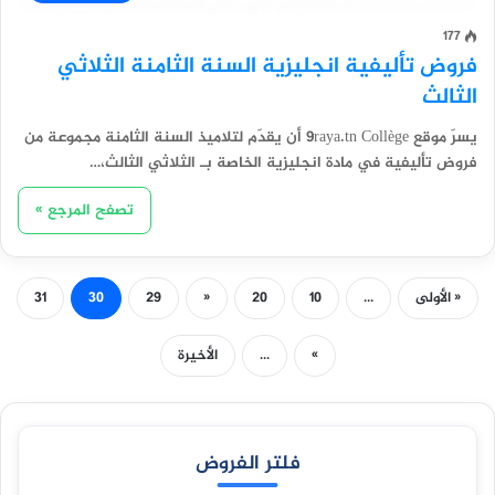
177
فروض تأليفية انجليزية السنة الثامنة الثلاثي
الثالث
يسرّ موقع 9raya.tn Collège أن يقدّم لتلاميذ السنة الثامنة مجموعة من
فروض تأليفية في مادة انجليزية الخاصة بـ الثلاثي الثالث،…
تصفح المرجع »
« الأولى
...
10
20
«
29
30
31
»
...
الأخيرة
فلتر الفروض