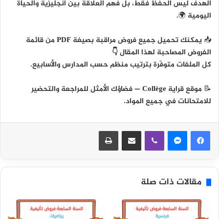
الهدف ليس الحفظ فقط، بل
فهم العلاقة بين انجليزية والحياة
اليومية
🌍.
📥
يمكنك تحميل جميع فروض مراقبة بصيغة PDF من قائمة
الفروض المصاحبة لهذا المقال 👇
كل الملفات متوفّرة بترتيب منظم حسب المدارس والأسابيع.
📝
موقع قراية Collège
— فضاؤك الأمثل للمراجعة والتحضير
للامتحانات في جميع المواد.
ڤايبر
مشاركة عبر البريد
طباعة
مقالات ذات صلة