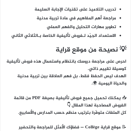
تدريب التلاميذ على تقنيات الإجابة السليمة
مراجعة أهم المفاهيم في مادة تربية مدنية
تطوير مهارات التحليل والفهم العملي
الاستعداد الجيّد لـفروض تأليفية الخاصة بـالثلاثي الثاني
💡 نصيحة من موقع قراية
احرص على مراجعة دروسك بانتظام واستعمال هذه فروض تأليفية
كوسيلة تقييم ذاتي.
الهدف ليس الحفظ فقط، بل
فهم العلاقة بين تربية مدنية
والحياة اليومية
🌍.
📥
يمكنك تحميل جميع فروض تأليفية بصيغة PDF من قائمة
الفروض المصاحبة لهذا المقال 👇
كل الملفات متوفّرة بترتيب منظم حسب المدارس والأسابيع.
📝
موقع قراية Collège
— فضاؤك الأمثل للمراجعة والتحضير