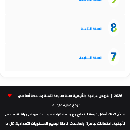
السنة الثامنة
السنة السابعة
2026 | فروض مراقبة وتأليفية سنة سابعة ثامنة وتاسعة أساسي |
موقع قراية Collège
تقدّم لابنك أفضل فرصة للنجاح مع منصة قراية College: فروض مراقبة، فروض
تأليفية، امتحانات جاهزة، وإصلاحات كاملة لجميع المستويات الإعدادية. كل ما